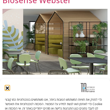
Biosense Webster
הבא
←
כדי לספק את חוויות המשתמש הטובות ביותר, אנו משתמשים בטכנולוגיות כמו קובצי
Cookie כדי לאחסן ו/או לגשת למידע על המכשיר. הסכמה לטכנולוגיות אלו תאפשר
Tali Shenfeld:
052.620.2446
לנו לעבד נתונים כגון התנהגות גלישה או מזהים ייחודיים באתר זה. אי הסכמה או