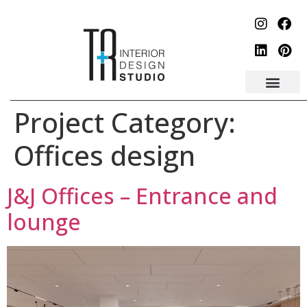
לתוכן
Project Category:
Offices design
J&J Offices – Entrance and
lounge