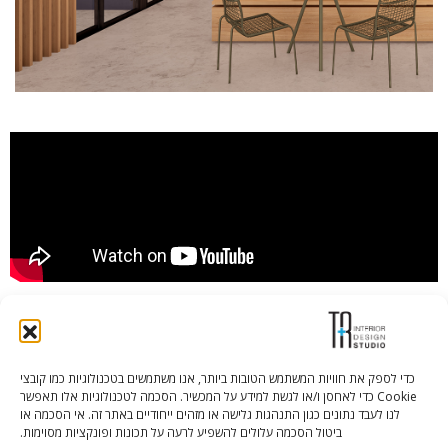
כדי לספק את חוויות המשתמש הטובות ביותר, אנו משתמשים בטכנולוגיות כמו קובצי
Cookie כדי לאחסן ו/או לגשת למידע על המכשיר. הסכמה לטכנולוגיות אלו תאפשר
Tali Shenfeld:
052.620.2446
לנו לעבד נתונים כגון התנהגות גלישה או מזהים ייחודיים באתר זה. אי הסכמה או
tali@TRstudio.co.il
ביטול הסכמה עלולים להשפיע לרעה על תכונות ופונקציות מסוימות.