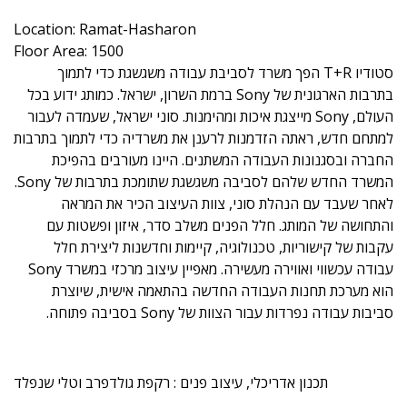
Location: Ramat-Hasharon
Floor Area: 1500
סטודיו T+R הפך משרד לסביבת עבודה משגשגת כדי לתמוך
בתרבות הארגונית של Sony ברמת השרון, ישראל. כמותג ידוע בכל
העולם, Sony מייצגת איכות ומהימנות. סוני ישראל, שעמדה לעבור
למתחם חדש, ראתה הזדמנות לרענן את משרדיה כדי לתמוך בתרבות
החברה ובסגנונות העבודה המשתנים. היינו מעורבים בהפיכת
המשרד החדש שלהם לסביבה משגשגת שתומכת בתרבות של Sony.
לאחר שעבד עם הנהלת סוני, צוות העיצוב הכיר את המראה
והתחושה של המותג. חלל הפנים משלב סדר, איזון ופשטות עם
עקבות של קישוריות, טכנולוגיה, קיימות וחדשנות ליצירת חלל
עבודה עכשווי ואווירה מעשירה. מאפיין עיצוב מרכזי במשרד Sony
הוא מערכת תחנות העבודה החדשה בהתאמה אישית, שיוצרת
סביבות עבודה נפרדות עבור הצוות של Sony בסביבה פתוחה.
תכנון אדריכלי, עיצוב פנים : רקפת גולדפרב וטלי שנפלד