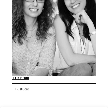
סטודיו T+R
T+R studio