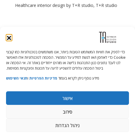
Healthcare interior design by T+R studio, T+R studio
כדי לספק את חוויות המשתמש הטובות ביותר, אנו משתמשים בטכנולוגיות כמו קובצי
Cookie כדי לאחסן ו/או לגשת למידע על המכשיר. הסכמה לטכנולוגיות אלו תאפשר
Tali Shenfeld:
052.620.2446
לנו לעבד נתונים כגון התנהגות גלישה או מזהים ייחודיים באתר זה. אי הסכמה או
tali@TRstudio.co.il
ביטול הסכמה עלולים להשפיע לרעה על תכונות ופונקציות מסוימות.
מידע נוסף ניתן לקרוא בעמוד
מדיניות הפרטיות
ו
תנאי השימוש
Rakefet Goldfarb:
050.779.7904
rakefet@TRstudio.co.il
אישור
© All Rights Reserved to TRStudio
סירוב
Site:
Soda
ניהול הגדרות