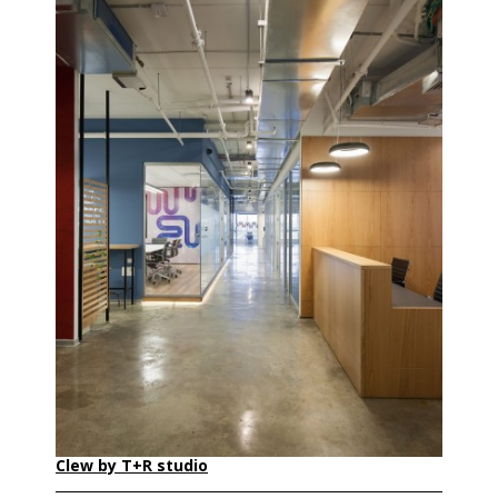
Clew by T+R studio