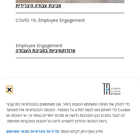
סביבת עבודה היברידית
COVID-19, Employee Engagement
Employee Engagement
פרודוקטיביות בסביבת העבודה
כדי לספק את חוויות המשתמש הטובות ביותר, אנו משתמשים בטכנולוגיות כמו קובצי
Cookie כדי לאחסן ו/או לגשת למידע על המכשיר. הסכמה לטכנולוגיות אלו תאפשר
Tali Shenfeld:
052.620.2446
לנו לעבד נתונים כגון התנהגות גלישה או מזהים ייחודיים באתר זה. אי הסכמה או
tali@TRstudio.co.il
ביטול הסכמה עלולים להשפיע לרעה על תכונות ופונקציות מסוימות.
מידע נוסף ניתן לקרוא בעמוד
מדיניות הפרטיות
ו
תנאי השימוש
Rakefet Goldfarb:
050.779.7904