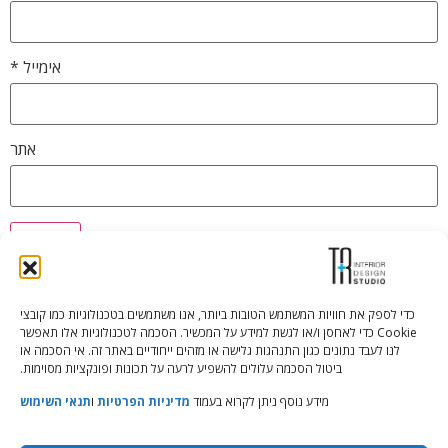
אימייל
*
אתר
כדי לספק את חוויות המשתמש הטובות ביותר, אנו משתמשים בטכנולוגיות כמו קובצי
Cookie כדי לאחסן ו/או לגשת למידע על המכשיר. הסכמה לטכנולוגיות אלו תאפשר
Tali Shenfeld:
052.620.2446
לנו לעבד נתונים כגון התנהגות גלישה או מזהים ייחודיים באתר זה. אי הסכמה או
tali@TRstudio.co.il
ביטול הסכמה עלולים להשפיע לרעה על תכונות ופונקציות מסוימות.
מידע נוסף ניתן לקרוא בעמוד
מדיניות הפרטיות
ו
תנאי השימוש
Rakefet Goldfarb:
050.779.7904