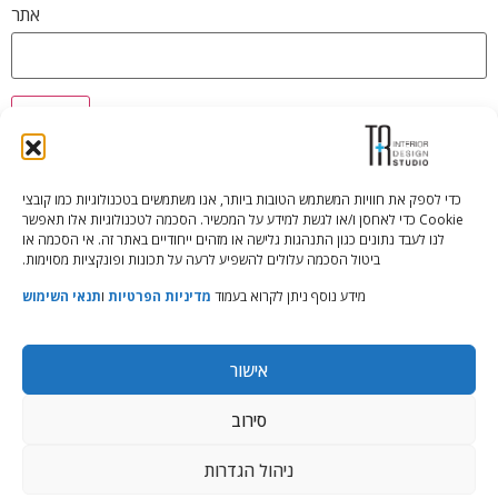
אתר
כדי לספק את חוויות המשתמש הטובות ביותר, אנו משתמשים בטכנולוגיות כמו קובצי
Cookie כדי לאחסן ו/או לגשת למידע על המכשיר. הסכמה לטכנולוגיות אלו תאפשר
Tali Shenfeld:
052.620.2446
לנו לעבד נתונים כגון התנהגות גלישה או מזהים ייחודיים באתר זה. אי הסכמה או
tali@TRstudio.co.il
ביטול הסכמה עלולים להשפיע לרעה על תכונות ופונקציות מסוימות.
מידע נוסף ניתן לקרוא בעמוד
מדיניות הפרטיות
ו
תנאי השימוש
Rakefet Goldfarb:
050.779.7904
rakefet@TRstudio.co.il
אישור
© All Rights Reserved to TRStudio
סירוב
Site:
Soda
ניהול הגדרות