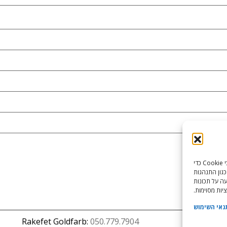
כדי לספק את חוויות המשתמש הטובות ביותר, אנו משתמשים בטכנולוגיות כמו קובצי Cookie כדי
כגון התנהגות
עה על תכונות
יות מסוימות.
נאי השימוש
Rakefet Goldfarb:
050.779.7904