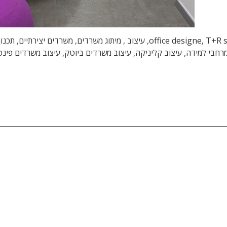
עיצוב משרדים, עיצוב משרדי הייטק, טלי ורקפת, office designe, T+R studio, עיצוב
מרחבי למידה, עיצוב קליניקה, עיצוב משרדים ביוטק, עיצוב משרדים פינט