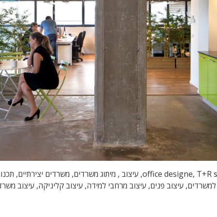
עיצוב משרדים, עיצוב משרדי הייטק, טלי ורקפת, office designe, T+R studio, עיצוב
למשרדים, עיצוב פנים, עיצוב מרחבי למידה, עיצוב קליניקה, עיצוב משר