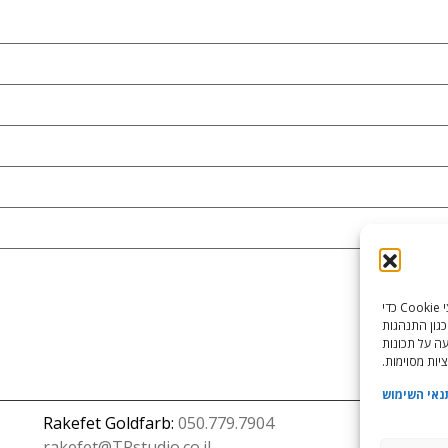
כדי לספק את חוויות המשתמש הטובות ביותר, אנו משתמשים בטכנולוגיות כמו קובצי Cookie כדי
כגון התנהגות
עה על תכונות
יות מסוימות.
נאי השימוש
Rakefet Goldfarb:
050.779.7904
rakefet@TRstudio.co.il