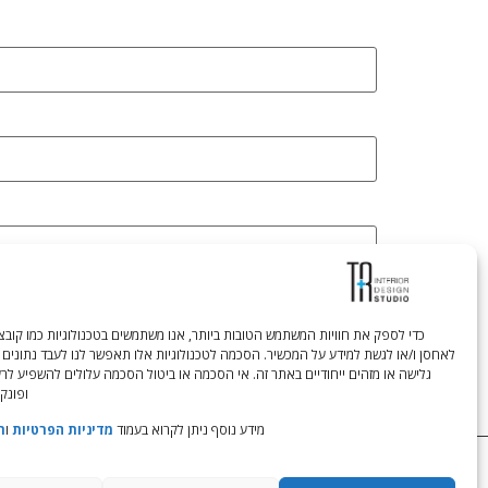
לאחסן ו/או לגשת למידע על המכשיר. הסכמה לטכנולוגיות אלו תאפשר לנו לעבד נתונים 
גלישה או מזהים ייחודיים באתר זה. אי הסכמה או ביטול הסכמה עלולים להשפיע לר
ופונקצ
מידע נוסף ניתן לקרוא בעמוד
מדיניות הפרטיות
ו
ת
Tali Shenfeld:
052.620.2446
tali@TRstudio.co.il