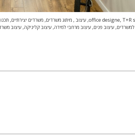
עיצוב משרדים, עיצוב משרדי הייטק, טלי ורקפת, office designe, T+R studio, עיצוב
למשרדים, עיצוב פנים, עיצוב מרחבי למידה, עיצוב קליניקה, עיצוב משר