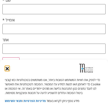
שם
*
אימייל
*
אתר
כדי לספק את חוויות המשתמש הטובות ביותר, אנו משתמשים בטכנולוגיות כמו קובצי
Cookie כדי לאחסן ו/או לגשת למידע על המכשיר. הסכמה לטכנולוגיות אלו תאפשר
Tali Shenfeld:
052.620.2446
לנו לעבד נתונים כגון התנהגות גלישה או מזהים ייחודיים באתר זה. אי הסכמה או
tali@TRstudio.co.il
ביטול הסכמה עלולים להשפיע לרעה על תכונות ופונקציות מסוימות.
מידע נוסף ניתן לקרוא בעמוד
מדיניות הפרטיות
ו
תנאי השימוש
Rakefet Goldfarb:
050.779.7904