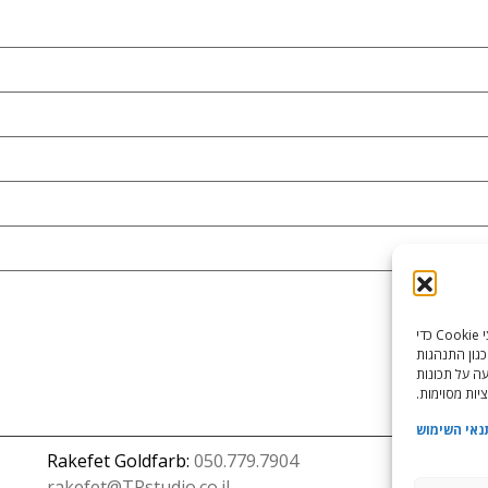
כדי לספק את חוויות המשתמש הטובות ביותר, אנו משתמשים בטכנולוגיות כמו קובצי Cookie כדי
כגון התנהגות
עה על תכונות
יות מסוימות.
נאי השימוש
Rakefet Goldfarb:
050.779.7904
rakefet@TRstudio.co.il