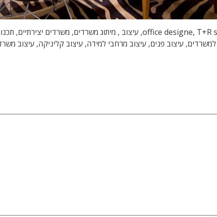
עיצוב משרדים, עיצוב משרדי הייטק, טלי ורקפת, office designe, T+R studio, עיצוב
למשרדים, עיצוב פנים, עיצוב מרחבי למידה, עיצוב קליניקה, עיצוב משר