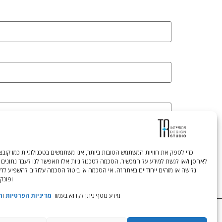
לאחסן ו/או לגשת למידע על המכשיר. הסכמה לטכנולוגיות אלו תאפשר לנו לעבד נתונים 
גלישה או מזהים ייחודיים באתר זה. אי הסכמה או ביטול הסכמה עלולים להשפיע לר
ופונקצ
מידע נוסף ניתן לקרוא בעמוד
מדיניות הפרטיות
ו
ת
Tali Shenfeld:
052.620.2446
tali@TRstudio.co.il