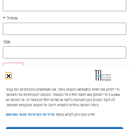
אימייל
*
אתר
כדי לספק את חוויות המשתמש הטובות ביותר, אנו משתמשים בטכנולוגיות כמו קובצי
Cookie כדי לאחסן ו/או לגשת למידע על המכשיר. הסכמה לטכנולוגיות אלו תאפשר
Tali Shenfeld:
052.620.2446
לנו לעבד נתונים כגון התנהגות גלישה או מזהים ייחודיים באתר זה. אי הסכמה או
tali@TRstudio.co.il
ביטול הסכמה עלולים להשפיע לרעה על תכונות ופונקציות מסוימות.
מידע נוסף ניתן לקרוא בעמוד
מדיניות הפרטיות
ו
תנאי השימוש
Rakefet Goldfarb:
050.779.7904