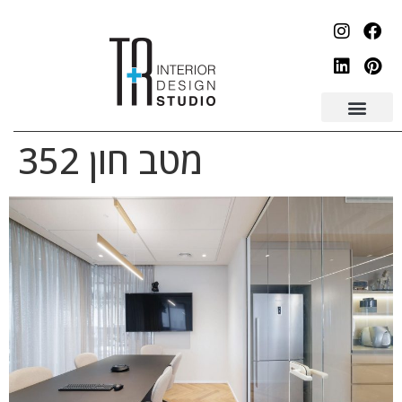
לתוכן
מטב חון 352