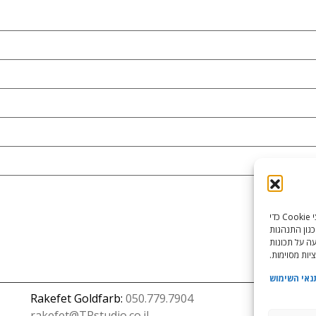
כדי לספק את חוויות המשתמש הטובות ביותר, אנו משתמשים בטכנולוגיות כמו קובצי Cookie כדי
כגון התנהגות
עה על תכונות
יות מסוימות.
נאי השימוש
Rakefet Goldfarb:
050.779.7904
rakefet@TRstudio.co.il