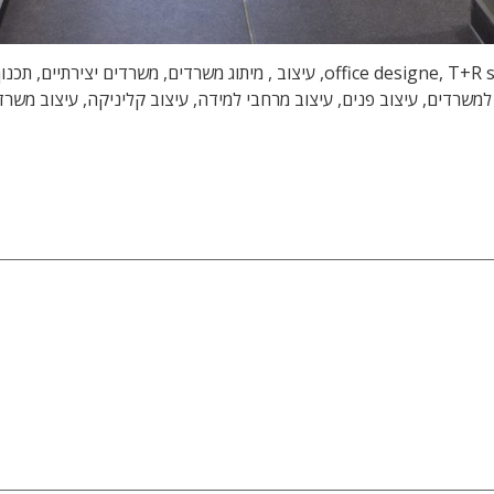
עיצוב משרדים, עיצוב משרדי הייטק, טלי ורקפת, office designe, T+R studio, עיצוב
למשרדים, עיצוב פנים, עיצוב מרחבי למידה, עיצוב קליניקה, עיצוב משר