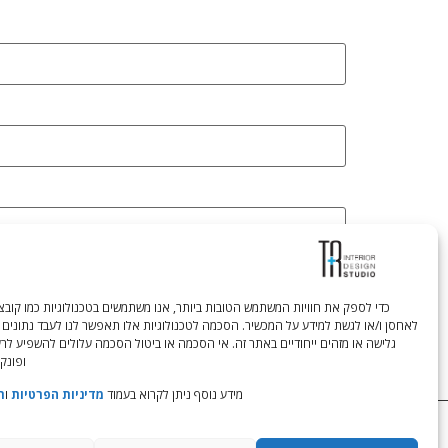
לאחסן ו/או לגשת למידע על המכשיר. הסכמה לטכנולוגיות אלו תאפשר לנו לעבד נתונים 
גלישה או מזהים ייחודיים באתר זה. אי הסכמה או ביטול הסכמה עלולים להשפיע לר
ופונקצ
מידע נוסף ניתן לקרוא בעמוד
מדיניות הפרטיות
ו
ת
Tali Shenfeld:
052.620.2446
tali@TRstudio.co.il