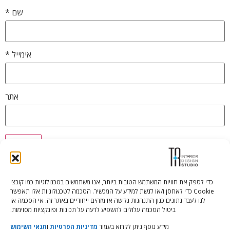
שם
*
אימייל
*
אתר
כדי לספק את חוויות המשתמש הטובות ביותר, אנו משתמשים בטכנולוגיות כמו קובצי
Cookie כדי לאחסן ו/או לגשת למידע על המכשיר. הסכמה לטכנולוגיות אלו תאפשר
Tali Shenfeld:
052.620.2446
לנו לעבד נתונים כגון התנהגות גלישה או מזהים ייחודיים באתר זה. אי הסכמה או
tali@TRstudio.co.il
ביטול הסכמה עלולים להשפיע לרעה על תכונות ופונקציות מסוימות.
מידע נוסף ניתן לקרוא בעמוד
מדיניות הפרטיות
ו
תנאי השימוש