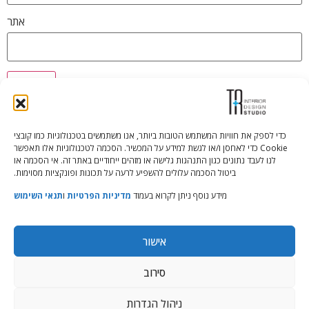
אתר
כדי לספק את חוויות המשתמש הטובות ביותר, אנו משתמשים בטכנולוגיות כמו קובצי
Cookie כדי לאחסן ו/או לגשת למידע על המכשיר. הסכמה לטכנולוגיות אלו תאפשר
Tali Shenfeld:
052.620.2446
לנו לעבד נתונים כגון התנהגות גלישה או מזהים ייחודיים באתר זה. אי הסכמה או
tali@TRstudio.co.il
ביטול הסכמה עלולים להשפיע לרעה על תכונות ופונקציות מסוימות.
מידע נוסף ניתן לקרוא בעמוד
מדיניות הפרטיות
ו
תנאי השימוש
Rakefet Goldfarb:
050.779.7904
rakefet@TRstudio.co.il
אישור
© All Rights Reserved to TRStudio
סירוב
Site:
Soda
ניהול הגדרות