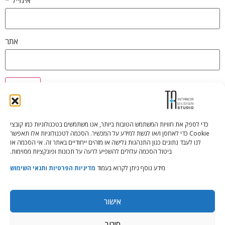
אתר
כדי לספק את חוויות המשתמש הטובות ביותר, אנו משתמשים בטכנולוגיות כמו קובצי
Cookie כדי לאחסן ו/או לגשת למידע על המכשיר. הסכמה לטכנולוגיות אלו תאפשר
Tali Shenfeld:
052.620.2446
לנו לעבד נתונים כגון התנהגות גלישה או מזהים ייחודיים באתר זה. אי הסכמה או
tali@TRstudio.co.il
ביטול הסכמה עלולים להשפיע לרעה על תכונות ופונקציות מסוימות.
מידע נוסף ניתן לקרוא בעמוד
מדיניות הפרטיות
ו
תנאי השימוש
Rakefet Goldfarb:
050.779.7904
rakefet@TRstudio.co.il
אישור
© All Rights Reserved to TRStudio
סירוב