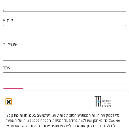
שם
*
אימייל
*
אתר
כדי לספק את חוויות המשתמש הטובות ביותר, אנו משתמשים בטכנולוגיות כמו קובצי
Cookie כדי לאחסן ו/או לגשת למידע על המכשיר. הסכמה לטכנולוגיות אלו תאפשר
Tali Shenfeld:
052.620.2446
לנו לעבד נתונים כגון התנהגות גלישה או מזהים ייחודיים באתר זה. אי הסכמה או