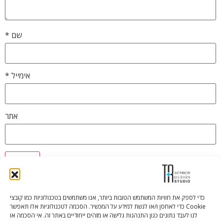
שם
*
אימייל
*
אתר
כדי לספק את חוויות המשתמש הטובות ביותר, אנו משתמשים בטכנולוגיות כמו קובצי
Cookie כדי לאחסן ו/או לגשת למידע על המכשיר. הסכמה לטכנולוגיות אלו תאפשר
Tali Shenfeld:
052.620.2446
לנו לעבד נתונים כגון התנהגות גלישה או מזהים ייחודיים באתר זה. אי הסכמה או