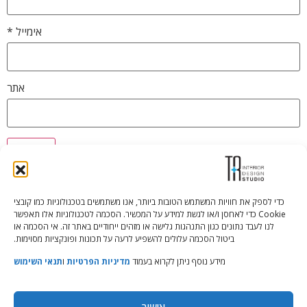
אימייל
*
אתר
כדי לספק את חוויות המשתמש הטובות ביותר, אנו משתמשים בטכנולוגיות כמו קובצי
Cookie כדי לאחסן ו/או לגשת למידע על המכשיר. הסכמה לטכנולוגיות אלו תאפשר
Tali Shenfeld:
052.620.2446
לנו לעבד נתונים כגון התנהגות גלישה או מזהים ייחודיים באתר זה. אי הסכמה או
tali@TRstudio.co.il
ביטול הסכמה עלולים להשפיע לרעה על תכונות ופונקציות מסוימות.
מידע נוסף ניתן לקרוא בעמוד
מדיניות הפרטיות
ו
תנאי השימוש
Rakefet Goldfarb:
050.779.7904
rakefet@TRstudio.co.il
אישור