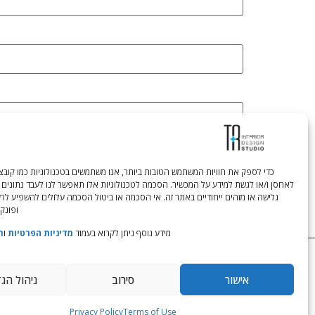
לאחסן ו/או לגשת למידע על המכשיר. הסכמה לטכנולוגיות אלו תאפשר לנו לעבד נתונים 
גלישה או מזהים ייחודיים באתר זה. אי הסכמה או ביטול הסכמה עלולים להשפיע לר
ופונקצ
מידע נוסף ניתן לקרוא בעמוד
מדיניות הפרטיות
ו
ת
Tali Shenfeld:
052.620.2446
tali@TRstudio.co.il
אישור
סירוב
ניהול הג
Privacy Policy
Terms of Use