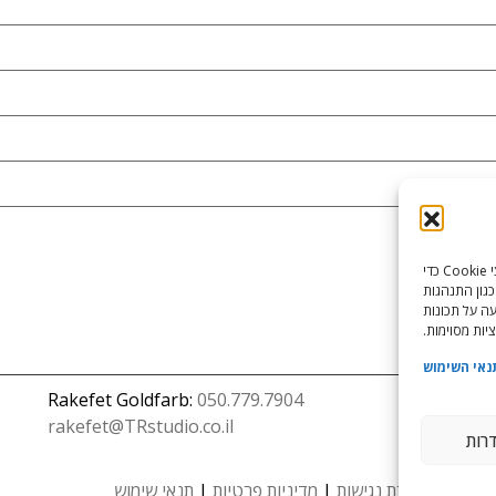
כדי לספק את חוויות המשתמש הטובות ביותר, אנו משתמשים בטכנולוגיות כמו קובצי Cookie כדי
כגון התנהגות
עה על תכונות
יות מסוימות.
נאי השימוש
Rakefet Goldfarb:
050.779.7904
rakefet@TRstudio.co.il
דרות
הצהרת נגישות
|
מדיניות פרטיות
|
תנאי שימוש