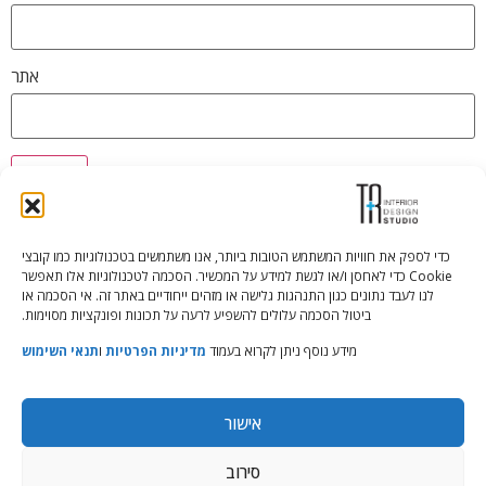
אתר
כדי לספק את חוויות המשתמש הטובות ביותר, אנו משתמשים בטכנולוגיות כמו קובצי
Cookie כדי לאחסן ו/או לגשת למידע על המכשיר. הסכמה לטכנולוגיות אלו תאפשר
Tali Shenfeld:
052.620.2446
לנו לעבד נתונים כגון התנהגות גלישה או מזהים ייחודיים באתר זה. אי הסכמה או
tali@TRstudio.co.il
ביטול הסכמה עלולים להשפיע לרעה על תכונות ופונקציות מסוימות.
מידע נוסף ניתן לקרוא בעמוד
מדיניות הפרטיות
ו
תנאי השימוש
Rakefet Goldfarb:
050.779.7904
rakefet@TRstudio.co.il
אישור
© All Rights Reserved to TRStudio
סירוב