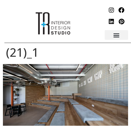
לתוכן
1_(21)