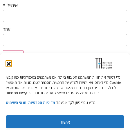
אימייל
*
אתר
כדי לספק את חוויות המשתמש הטובות ביותר, אנו משתמשים בטכנולוגיות כמו קובצי
Cookie כדי לאחסן ו/או לגשת למידע על המכשיר. הסכמה לטכנולוגיות אלו תאפשר
Tali Shenfeld:
052.620.2446
לנו לעבד נתונים כגון התנהגות גלישה או מזהים ייחודיים באתר זה. אי הסכמה או
tali@TRstudio.co.il
ביטול הסכמה עלולים להשפיע לרעה על תכונות ופונקציות מסוימות.
מידע נוסף ניתן לקרוא בעמוד
מדיניות הפרטיות
ו
תנאי השימוש
Rakefet Goldfarb:
050.779.7904
rakefet@TRstudio.co.il
אישור