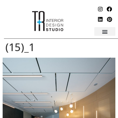
לתוכן
1_(15)