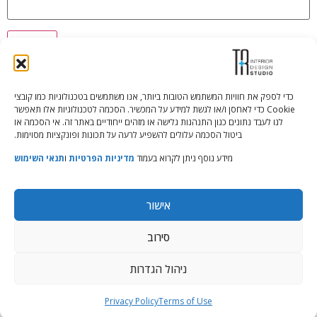
כדי לספק את חוויות המשתמש הטובות ביותר, אנו משתמשים בטכנולוגיות כמו קובצי
Cookie כדי לאחסן ו/או לגשת למידע על המכשיר. הסכמה לטכנולוגיות אלו תאפשר
Tali Shenfeld:
052.620.2446
לנו לעבד נתונים כגון התנהגות גלישה או מזהים ייחודיים באתר זה. אי הסכמה או
tali@TRstudio.co.il
ביטול הסכמה עלולים להשפיע לרעה על תכונות ופונקציות מסוימות.
מידע נוסף ניתן לקרוא בעמוד
מדיניות הפרטיות
ו
תנאי השימוש
Rakefet Goldfarb:
050.779.7904
rakefet@TRstudio.co.il
אישור
© All Rights Reserved to TRStudio
סירוב
Site:
Soda
ניהול הגדרות
הצהרת נגישות
|
מדיניות פרטיות
|
תנאי שימוש
Privacy Policy
Terms of Use