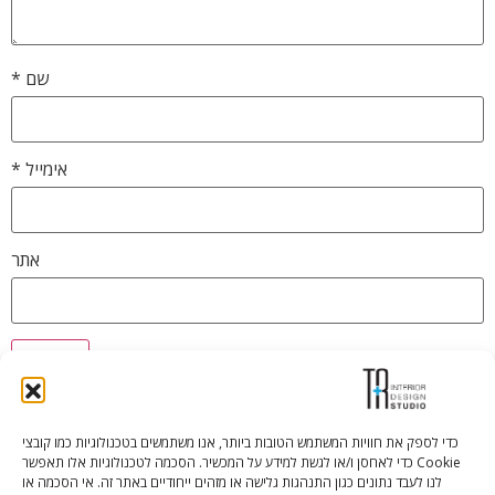
שם
*
אימייל
*
אתר
כדי לספק את חוויות המשתמש הטובות ביותר, אנו משתמשים בטכנולוגיות כמו קובצי
Cookie כדי לאחסן ו/או לגשת למידע על המכשיר. הסכמה לטכנולוגיות אלו תאפשר
Tali Shenfeld:
052.620.2446
לנו לעבד נתונים כגון התנהגות גלישה או מזהים ייחודיים באתר זה. אי הסכמה או