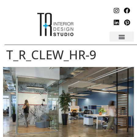
לתוכן
T_R_CLEW_HR-9