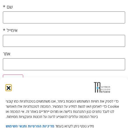
שם
*
אימייל
*
אתר
כדי לספק את חוויות המשתמש הטובות ביותר, אנו משתמשים בטכנולוגיות כמו קובצי
Cookie כדי לאחסן ו/או לגשת למידע על המכשיר. הסכמה לטכנולוגיות אלו תאפשר
Tali Shenfeld:
052.620.2446
לנו לעבד נתונים כגון התנהגות גלישה או מזהים ייחודיים באתר זה. אי הסכמה או
tali@TRstudio.co.il
ביטול הסכמה עלולים להשפיע לרעה על תכונות ופונקציות מסוימות.
מידע נוסף ניתן לקרוא בעמוד
מדיניות הפרטיות
ו
תנאי השימוש