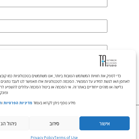
לאחסן ו/או לגשת למידע על המכשיר. הסכמה לטכנולוגיות אלו תאפשר לנו לעבד נתונים 
גלישה או מזהים ייחודיים באתר זה. אי הסכמה או ביטול הסכמה עלולים להשפיע לר
ופונקצ
מידע נוסף ניתן לקרוא בעמוד
מדיניות הפרטיות
ו
ת
Tali Shenfeld:
052.620.2446
tali@TRstudio.co.il
אישור
סירוב
ניהול הג
Privacy Policy
Terms of Use