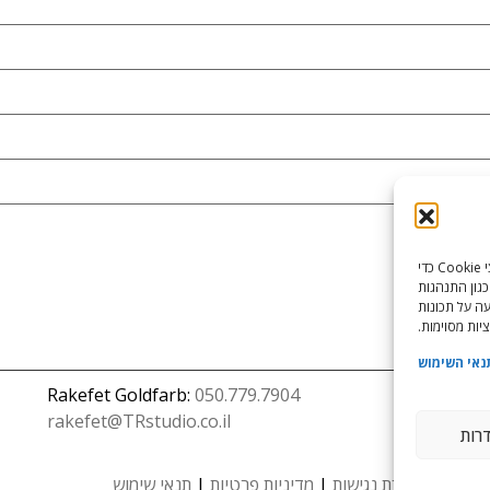
כדי לספק את חוויות המשתמש הטובות ביותר, אנו משתמשים בטכנולוגיות כמו קובצי Cookie כדי
כגון התנהגות
עה על תכונות
יות מסוימות.
נאי השימוש
Rakefet Goldfarb:
050.779.7904
rakefet@TRstudio.co.il
דרות
הצהרת נגישות
|
מדיניות פרטיות
|
תנאי שימוש