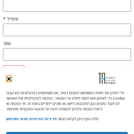
אימייל
*
אתר
כדי לספק את חוויות המשתמש הטובות ביותר, אנו משתמשים בטכנולוגיות כמו קובצי
Cookie כדי לאחסן ו/או לגשת למידע על המכשיר. הסכמה לטכנולוגיות אלו תאפשר
Tali Shenfeld:
052.620.2446
לנו לעבד נתונים כגון התנהגות גלישה או מזהים ייחודיים באתר זה. אי הסכמה או
tali@TRstudio.co.il
ביטול הסכמה עלולים להשפיע לרעה על תכונות ופונקציות מסוימות.
מידע נוסף ניתן לקרוא בעמוד
מדיניות הפרטיות
ו
תנאי השימוש
Rakefet Goldfarb:
050.779.7904