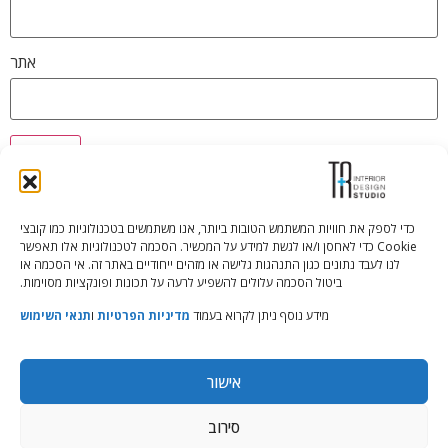
אתר
כדי לספק את חוויות המשתמש הטובות ביותר, אנו משתמשים בטכנולוגיות כמו קובצי
Cookie כדי לאחסן ו/או לגשת למידע על המכשיר. הסכמה לטכנולוגיות אלו תאפשר
Tali Shenfeld:
052.620.2446
לנו לעבד נתונים כגון התנהגות גלישה או מזהים ייחודיים באתר זה. אי הסכמה או
tali@TRstudio.co.il
ביטול הסכמה עלולים להשפיע לרעה על תכונות ופונקציות מסוימות.
מידע נוסף ניתן לקרוא בעמוד
מדיניות הפרטיות
ו
תנאי השימוש
Rakefet Goldfarb:
050.779.7904
rakefet@TRstudio.co.il
אישור
© All Rights Reserved to TRStudio
סירוב
Site:
Soda