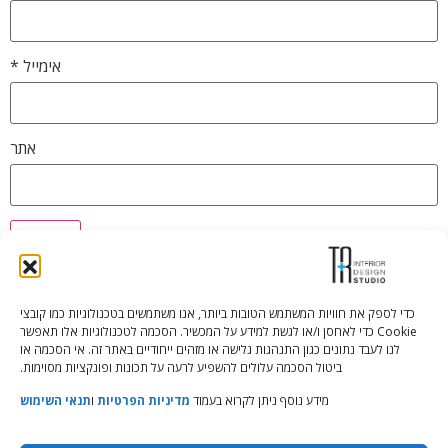
אימייל
*
אתר
כדי לספק את חוויות המשתמש הטובות ביותר, אנו משתמשים בטכנולוגיות כמו קובצי
Cookie כדי לאחסן ו/או לגשת למידע על המכשיר. הסכמה לטכנולוגיות אלו תאפשר
Tali Shenfeld:
052.620.2446
לנו לעבד נתונים כגון התנהגות גלישה או מזהים ייחודיים באתר זה. אי הסכמה או
tali@TRstudio.co.il
ביטול הסכמה עלולים להשפיע לרעה על תכונות ופונקציות מסוימות.
מידע נוסף ניתן לקרוא בעמוד
מדיניות הפרטיות
ו
תנאי השימוש
Rakefet Goldfarb:
050.779.7904