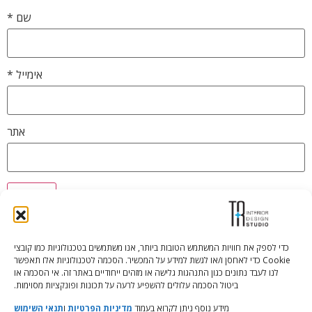
שם
*
אימייל
*
אתר
כדי לספק את חוויות המשתמש הטובות ביותר, אנו משתמשים בטכנולוגיות כמו קובצי
Cookie כדי לאחסן ו/או לגשת למידע על המכשיר. הסכמה לטכנולוגיות אלו תאפשר
Tali Shenfeld:
052.620.2446
לנו לעבד נתונים כגון התנהגות גלישה או מזהים ייחודיים באתר זה. אי הסכמה או
tali@TRstudio.co.il
ביטול הסכמה עלולים להשפיע לרעה על תכונות ופונקציות מסוימות.
מידע נוסף ניתן לקרוא בעמוד
מדיניות הפרטיות
ו
תנאי השימוש