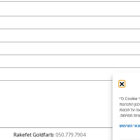
כדי לספק את חוויות המשתמש הטובות ביותר, אנו משתמשים בטכנולוגיות כמו קובצי Cookie כדי
כגון התנהגות
עה על תכונות
יות מסוימות.
נאי השימוש
Rakefet Goldfarb:
050.779.7904