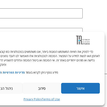
לאחסן ו/או לגשת למידע על המכשיר. הסכמה לטכנולוגיות אלו תאפשר לנו לעבד נתונים 
גלישה או מזהים ייחודיים באתר זה. אי הסכמה או ביטול הסכמה עלולים להשפיע לר
ופונקצ
מידע נוסף ניתן לקרוא בעמוד
מדיניות הפרטיות
ו
ת
Tali Shenfeld:
052.620.2446
tali@TRstudio.co.il
אישור
סירוב
ניהול הג
Privacy Policy
Terms of Use