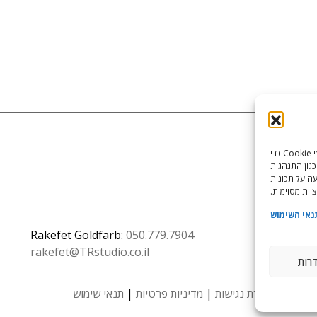
כדי לספק את חוויות המשתמש הטובות ביותר, אנו משתמשים בטכנולוגיות כמו קובצי Cookie כדי
כגון התנהגות
עה על תכונות
יות מסוימות.
נאי השימוש
Rakefet Goldfarb:
050.779.7904
rakefet@TRstudio.co.il
דרות
הצהרת נגישות
|
מדיניות פרטיות
|
תנאי שימוש