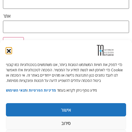
אתר
כדי לספק את חוויות המשתמש הטובות ביותר, אנו משתמשים בטכנולוגיות כמו קובצי
Cookie כדי לאחסן ו/או לגשת למידע על המכשיר. הסכמה לטכנולוגיות אלו תאפשר
Tali Shenfeld:
052.620.2446
לנו לעבד נתונים כגון התנהגות גלישה או מזהים ייחודיים באתר זה. אי הסכמה או
tali@TRstudio.co.il
ביטול הסכמה עלולים להשפיע לרעה על תכונות ופונקציות מסוימות.
מידע נוסף ניתן לקרוא בעמוד
מדיניות הפרטיות
ו
תנאי השימוש
Rakefet Goldfarb:
050.779.7904
rakefet@TRstudio.co.il
אישור
© All Rights Reserved to TRStudio
סירוב
Site:
Soda