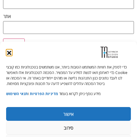
אתר
כדי לספק את חוויות המשתמש הטובות ביותר, אנו משתמשים בטכנולוגיות כמו קובצי
Cookie כדי לאחסן ו/או לגשת למידע על המכשיר. הסכמה לטכנולוגיות אלו תאפשר
Tali Shenfeld:
052.620.2446
לנו לעבד נתונים כגון התנהגות גלישה או מזהים ייחודיים באתר זה. אי הסכמה או
tali@TRstudio.co.il
ביטול הסכמה עלולים להשפיע לרעה על תכונות ופונקציות מסוימות.
מידע נוסף ניתן לקרוא בעמוד
מדיניות הפרטיות
ו
תנאי השימוש
Rakefet Goldfarb:
050.779.7904
rakefet@TRstudio.co.il
אישור
© All Rights Reserved to TRStudio
סירוב
Site:
Soda