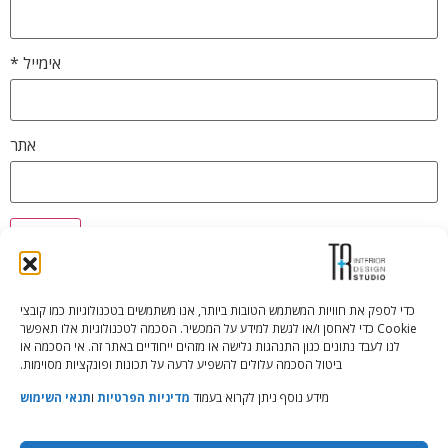
אימייל
*
אתר
כדי לספק את חוויות המשתמש הטובות ביותר, אנו משתמשים בטכנולוגיות כמו קובצי
Cookie כדי לאחסן ו/או לגשת למידע על המכשיר. הסכמה לטכנולוגיות אלו תאפשר
Tali Shenfeld:
052.620.2446
לנו לעבד נתונים כגון התנהגות גלישה או מזהים ייחודיים באתר זה. אי הסכמה או
tali@TRstudio.co.il
ביטול הסכמה עלולים להשפיע לרעה על תכונות ופונקציות מסוימות.
מידע נוסף ניתן לקרוא בעמוד
מדיניות הפרטיות
ו
תנאי השימוש
Rakefet Goldfarb:
050.779.7904