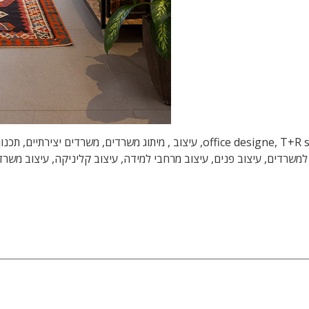
עיצוב משרדים, עיצוב משרדי הייטק, טלי ורקפת, office designe, T+R studio, עיצוב
למשרדים, עיצוב פנים, עיצוב מרחבי למידה, עיצוב קליניקה, עיצוב משר