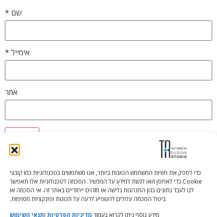
שם
*
אימייל
*
אתר
כדי לספק את חוויות המשתמש הטובות ביותר, אנו משתמשים בטכנולוגיות כמו קובצי
Cookie כדי לאחסן ו/או לגשת למידע על המכשיר. הסכמה לטכנולוגיות אלו תאפשר
Tali Shenfeld:
052.620.2446
לנו לעבד נתונים כגון התנהגות גלישה או מזהים ייחודיים באתר זה. אי הסכמה או
tali@TRstudio.co.il
ביטול הסכמה עלולים להשפיע לרעה על תכונות ופונקציות מסוימות.
מידע נוסף ניתן לקרוא בעמוד
מדיניות הפרטיות
ו
תנאי השימוש