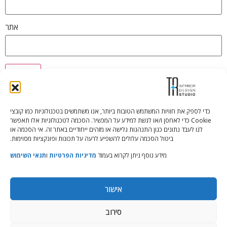
אתר
כדי לספק את חוויות המשתמש הטובות ביותר, אנו משתמשים בטכנולוגיות כמו קובצי
Cookie כדי לאחסן ו/או לגשת למידע על המכשיר. הסכמה לטכנולוגיות אלו תאפשר
Tali Shenfeld:
052.620.2446
לנו לעבד נתונים כגון התנהגות גלישה או מזהים ייחודיים באתר זה. אי הסכמה או
tali@TRstudio.co.il
ביטול הסכמה עלולים להשפיע לרעה על תכונות ופונקציות מסוימות.
מידע נוסף ניתן לקרוא בעמוד
מדיניות הפרטיות
ו
תנאי השימוש
Rakefet Goldfarb:
050.779.7904
rakefet@TRstudio.co.il
אישור
© All Rights Reserved to TRStudio
סירוב
Site:
Soda