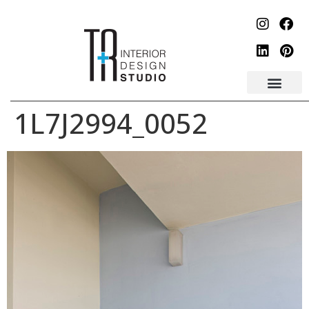
לתוכן
1L7J2994_0052