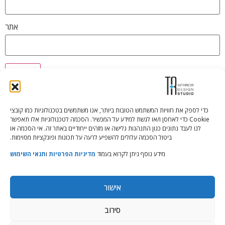
אתר
כדי לספק את חוויות המשתמש הטובות ביותר, אנו משתמשים בטכנולוגיות כמו קובצי
Cookie כדי לאחסן ו/או לגשת למידע על המכשיר. הסכמה לטכנולוגיות אלו תאפשר
Tali Shenfeld:
052.620.2446
לנו לעבד נתונים כגון התנהגות גלישה או מזהים ייחודיים באתר זה. אי הסכמה או
tali@TRstudio.co.il
ביטול הסכמה עלולים להשפיע לרעה על תכונות ופונקציות מסוימות.
מידע נוסף ניתן לקרוא בעמוד
מדיניות הפרטיות
ו
תנאי השימוש
Rakefet Goldfarb:
050.779.7904
rakefet@TRstudio.co.il
אישור
© All Rights Reserved to TRStudio
סירוב
Site:
Soda