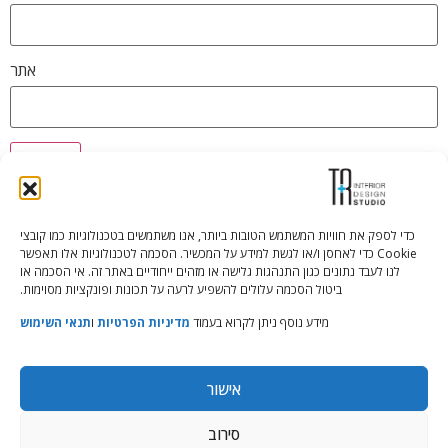
אתר
כדי לספק את חוויות המשתמש הטובות ביותר, אנו משתמשים בטכנולוגיות כמו קובצי
Cookie כדי לאחסן ו/או לגשת למידע על המכשיר. הסכמה לטכנולוגיות אלו תאפשר
Tali Shenfeld:
052.620.2446
לנו לעבד נתונים כגון התנהגות גלישה או מזהים ייחודיים באתר זה. אי הסכמה או
tali@TRstudio.co.il
ביטול הסכמה עלולים להשפיע לרעה על תכונות ופונקציות מסוימות.
מידע נוסף ניתן לקרוא בעמוד
מדיניות הפרטיות
ו
תנאי השימוש
Rakefet Goldfarb:
050.779.7904
rakefet@TRstudio.co.il
אישור
© All Rights Reserved to TRStudio
סירוב