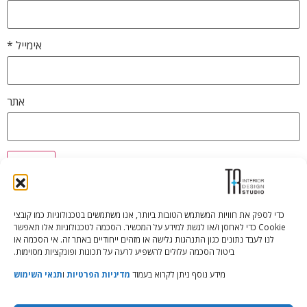
אימייל
*
אתר
כדי לספק את חוויות המשתמש הטובות ביותר, אנו משתמשים בטכנולוגיות כמו קובצי
Cookie כדי לאחסן ו/או לגשת למידע על המכשיר. הסכמה לטכנולוגיות אלו תאפשר
Tali Shenfeld:
052.620.2446
לנו לעבד נתונים כגון התנהגות גלישה או מזהים ייחודיים באתר זה. אי הסכמה או
tali@TRstudio.co.il
ביטול הסכמה עלולים להשפיע לרעה על תכונות ופונקציות מסוימות.
מידע נוסף ניתן לקרוא בעמוד
מדיניות הפרטיות
ו
תנאי השימוש
Rakefet Goldfarb:
050.779.7904