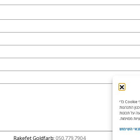
כדי לספק את חוויות המשתמש הטובות ביותר, אנו משתמשים בטכנולוגיות כמו קובצי Cookie כדי
כגון התנהגות
עה על תכונות
יות מסוימות.
נאי השימוש
Rakefet Goldfarb:
050.779.7904