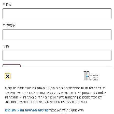
שם
*
אימייל
*
אתר
כדי לספק את חוויות המשתמש הטובות ביותר, אנו משתמשים בטכנולוגיות כמו קובצי
Cookie כדי לאחסן ו/או לגשת למידע על המכשיר. הסכמה לטכנולוגיות אלו תאפשר
Tali Shenfeld:
052.620.2446
לנו לעבד נתונים כגון התנהגות גלישה או מזהים ייחודיים באתר זה. אי הסכמה או
tali@TRstudio.co.il
ביטול הסכמה עלולים להשפיע לרעה על תכונות ופונקציות מסוימות.
מידע נוסף ניתן לקרוא בעמוד
מדיניות הפרטיות
ו
תנאי השימוש