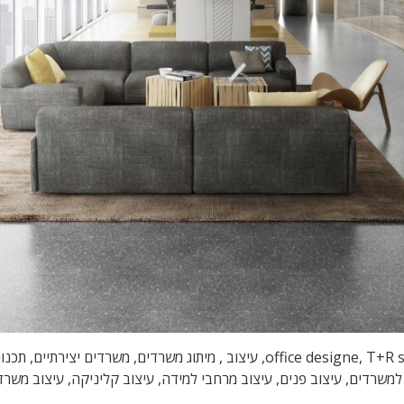
עיצוב משרדים, עיצוב משרדי הייטק, טלי ורקפת, office designe, T+R studio, עיצוב
למשרדים, עיצוב פנים, עיצוב מרחבי למידה, עיצוב קליניקה, עיצוב משר