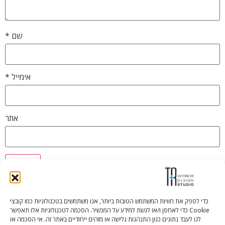
שם
*
אימייל
*
אתר
כדי לספק את חוויות המשתמש הטובות ביותר, אנו משתמשים בטכנולוגיות כמו קובצי
Cookie כדי לאחסן ו/או לגשת למידע על המכשיר. הסכמה לטכנולוגיות אלו תאפשר
Tali Shenfeld:
052.620.2446
לנו לעבד נתונים כגון התנהגות גלישה או מזהים ייחודיים באתר זה. אי הסכמה או