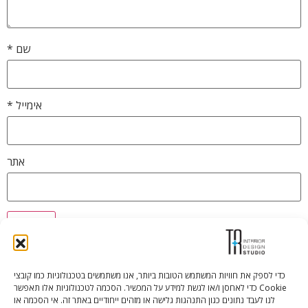
שם
*
אימייל
*
אתר
כדי לספק את חוויות המשתמש הטובות ביותר, אנו משתמשים בטכנולוגיות כמו קובצי
Cookie כדי לאחסן ו/או לגשת למידע על המכשיר. הסכמה לטכנולוגיות אלו תאפשר
Tali Shenfeld:
052.620.2446
לנו לעבד נתונים כגון התנהגות גלישה או מזהים ייחודיים באתר זה. אי הסכמה או