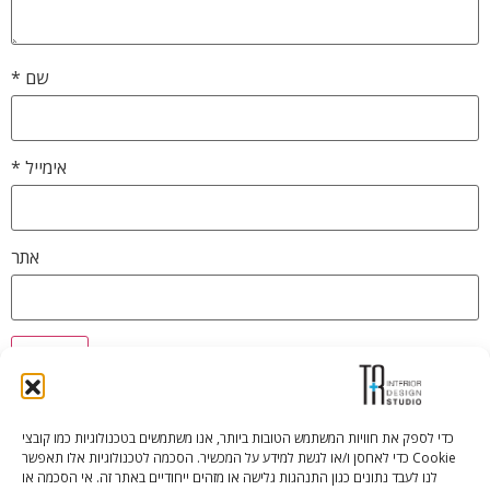
שם
*
אימייל
*
אתר
כדי לספק את חוויות המשתמש הטובות ביותר, אנו משתמשים בטכנולוגיות כמו קובצי
Cookie כדי לאחסן ו/או לגשת למידע על המכשיר. הסכמה לטכנולוגיות אלו תאפשר
Tali Shenfeld:
052.620.2446
לנו לעבד נתונים כגון התנהגות גלישה או מזהים ייחודיים באתר זה. אי הסכמה או