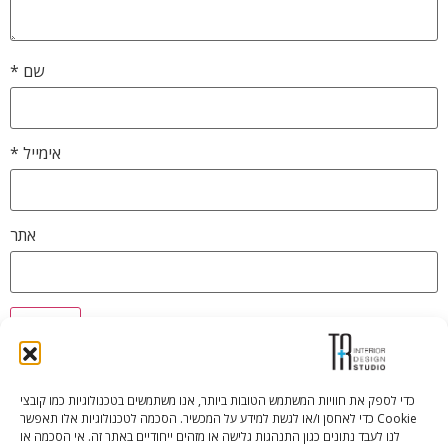
שם
*
אימייל
*
אתר
כדי לספק את חוויות המשתמש הטובות ביותר, אנו משתמשים בטכנולוגיות כמו קובצי
Cookie כדי לאחסן ו/או לגשת למידע על המכשיר. הסכמה לטכנולוגיות אלו תאפשר
Tali Shenfeld:
052.620.2446
לנו לעבד נתונים כגון התנהגות גלישה או מזהים ייחודיים באתר זה. אי הסכמה או